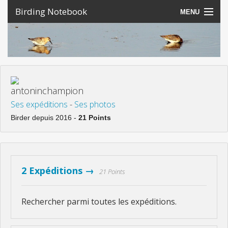
Birding Notebook
MENU
Expéditions
Lieux
Photos
antoninchampion
Creer un compte
Ses expéditions
-
Ses photos
Birder depuis 2016 -
21 Points
Connexion
Langue
2 Expéditions →
21 Points
Rechercher parmi toutes les expéditions.